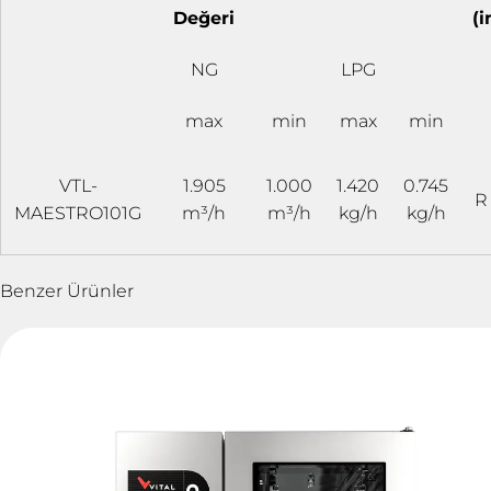
Değeri
(i
NG
LPG
max
min
max
min
VTL-
1.905
1.000
1.420
0.745
R 
MAESTRO101G
m³/h
m³/h
kg/h
kg/h
Benzer Ürünler