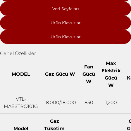
Veri Sayfaları
Ürün Klavuzlar
Ürün Klavuzlar
Genel Özellikler
Max
Fan
Elektrik
MODEL
Gaz Gücü W
Gücü
Gücü
K
W
W
VTL-
18.000/18.000
850
1,200
MAESTRO101G
Gaz
Model
Tüketim
Gi