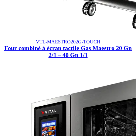
VTL-MAESTRO202G-TOUCH
Four combiné à écran tactile Gas Maestro 20 Gn
2/1 – 40 Gn 1/1