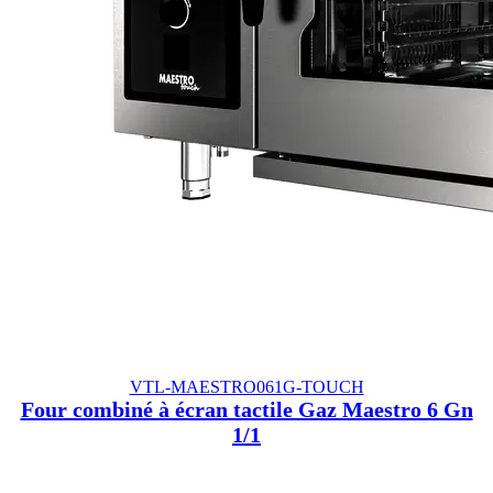
VTL-MAESTRO061G-TOUCH
Four combiné à écran tactile Gaz Maestro 6 Gn
1/1