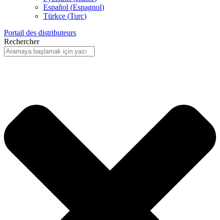
Español
(
Espagnol
)
Türkçe
(
Turc
)
Portail des distributeurs
Rechercher