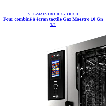
VTL-MAESTRO101G-TOUCH
Four combiné à écran tactile Gaz Maestro 10 Gn
1/1