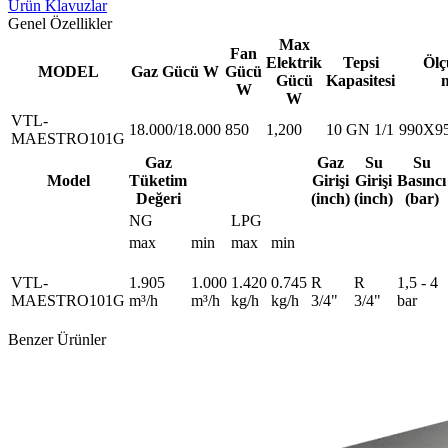
Ürün Klavuzlar
Genel Özellikler
Max
Fan
Elektrik
Tepsi
Ölç
MODEL
Gaz Gücü W
Gücü
Gücü
Kapasitesi
W
W
VTL-
18.000/18.000
850
1,200
10 GN 1/1
990X9
MAESTRO101G
Gaz
Gaz
Su
Su
Model
Tüketim
Girişi
Girişi
Basıncı
Değeri
(inch)
(inch)
(bar)
NG
LPG
max
min
max
min
VTL-
1.905
1.000
1.420
0.745
R
R
1,5 - 4
MAESTRO101G
m³/h
m³/h
kg/h
kg/h
3/4"
3/4"
bar
Benzer Ürünler