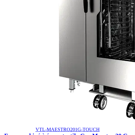
VTL-MAESTRO201G-TOUCH