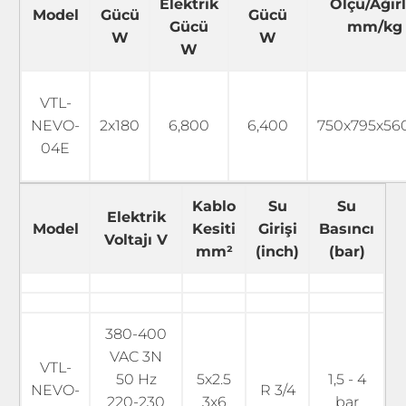
Elektrik
Ölçü/Ağırl
Model
Gücü
Gücü
Gücü
mm/kg
W
W
W
VTL-
NEVO-
2x180
6,800
6,400
750x795x56
04E
Kablo
Su
Su
Elektrik
Model
Kesiti
Girişi
Basıncı
Voltajı V
mm²
(inch)
(bar)
380-400
VAC 3N
VTL-
50 Hz
5x2.5
1,5 - 4
NEVO-
R 3/4
220-230
3x6
bar