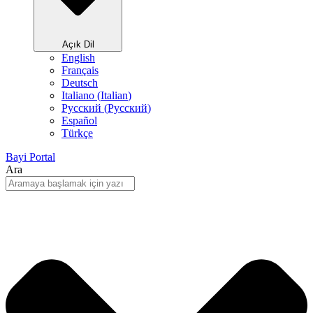
Açık Dil
English
Français
Deutsch
Italiano
(
Italian
)
Русский
(
Pусский
)
Español
Türkçe
Bayi Portal
Ara