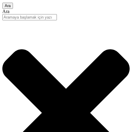
Ara
Ara