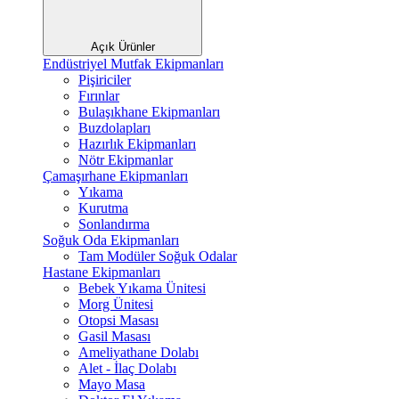
Açık Ürünler
Endüstriyel Mutfak Ekipmanları
Pişiriciler
Fırınlar
Bulaşıkhane Ekipmanları
Buzdolapları
Hazırlık Ekipmanları
Nötr Ekipmanlar
Çamaşırhane Ekipmanları
Yıkama
Kurutma
Sonlandırma
Soğuk Oda Ekipmanları
Tam Modüler Soğuk Odalar
Hastane Ekipmanları
Bebek Yıkama Ünitesi
Morg Ünitesi
Otopsi Masası
Gasil Masası
Ameliyathane Dolabı
Alet - İlaç Dolabı
Mayo Masa