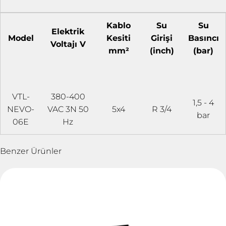
Kablo
Su
Su
Elektrik
Model
Kesiti
Girişi
Basıncı
Voltajı V
mm²
(inch)
(bar)
VTL-
380-400
1,5 - 4
NEVO-
VAC 3N 50
5x4
R 3/4
bar
06E
Hz
Benzer Ürünler