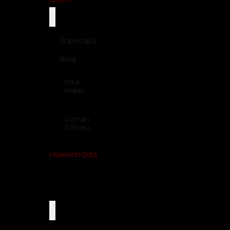
• Yüksek sıcaklığa dayanıklı çift camlı
• Kolay temizlenebilir açılır iç cam
Röportajlar
• Paslanmaz çelik gövde
Blog
• İzolasyonlu pişirme kabini
Vital
Haber
• Emniyet termostatlı
Uzman
Ürün Talep Formu
Görüşü
Hakkımızda
Dil