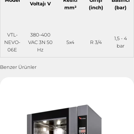
Model
Kesiti
Girişi
Basıncı
Voltajı V
mm²
(inch)
(bar)
VTL-
380-400
1,5 - 4
NEVO-
VAC 3N 50
5x4
R 3/4
bar
06E
Hz
Benzer Ürünler