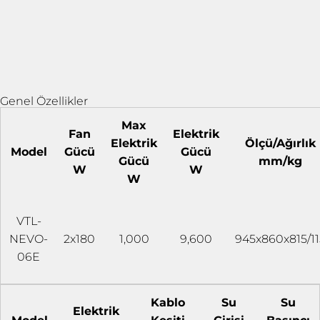
Genel Özellikler
Max
Fan
Elektrik
Elektrik
Ölçü/Ağırlık
Model
Gücü
Gücü
Gücü
mm/kg
W
W
W
VTL-
NEVO-
2x180
1,000
9,600
945x860x815/11
06E
Kablo
Su
Su
Elektrik