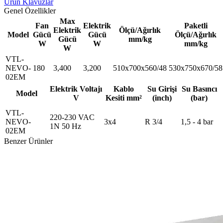
Ürün Klavuzlar
Genel Özellikler
Max
Fan
Elektrik
Paketli
Elektrik
Ölçü/Ağırlık
Model
Gücü
Gücü
Ölçü/Ağırlık
Gücü
mm/kg
W
W
mm/kg
W
VTL-
NEVO-
180
3,400
3,200
510x700x560/48
530x750x670/58
02EM
Elektrik Voltajı
Kablo
Su Girişi
Su Basıncı
Model
V
Kesiti mm²
(inch)
(bar)
VTL-
220-230 VAC
NEVO-
3x4
R 3/4
1,5 - 4 bar
1N 50 Hz
02EM
Benzer Ürünler