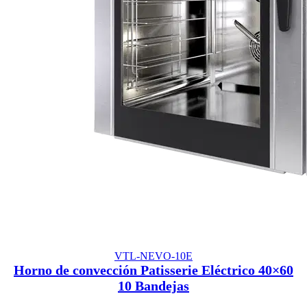
VTL-NEVO-10E
Horno de convección Patisserie Eléctrico 40×60
10 Bandejas