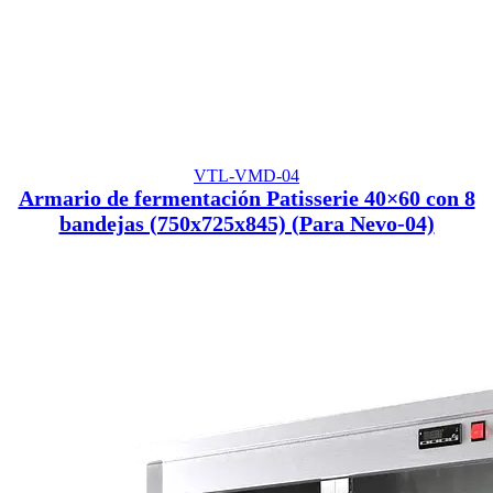
VTL-VMD-04
Armario de fermentación Patisserie 40×60 con 8
bandejas (750x725x845) (Para Nevo-04)