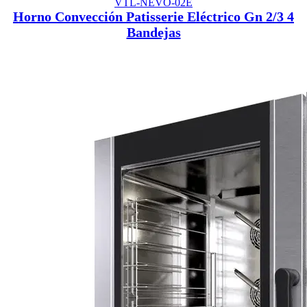
VTL-NEVO-02E
Horno Convección Patisserie Eléctrico Gn 2/3 4
Bandejas