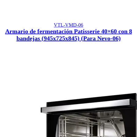
VTL-VMD-06
Armario de fermentación Patisserie 40×60 con 8
bandejas (945x725x845) (Para Nevo-06)