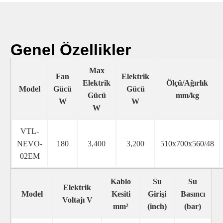
Genel Özellikler
Max
Fan
Elektrik
Elektrik
Ölçü/Ağırlık
Model
Gücü
Gücü
Gücü
mm/kg
W
W
W
VTL-
NEVO-
180
3,400
3,200
510x700x560/48
02EM
Kablo
Su
Su
Elektrik
Model
Kesiti
Girişi
Basıncı
Voltajı V
mm²
(inch)
(bar)