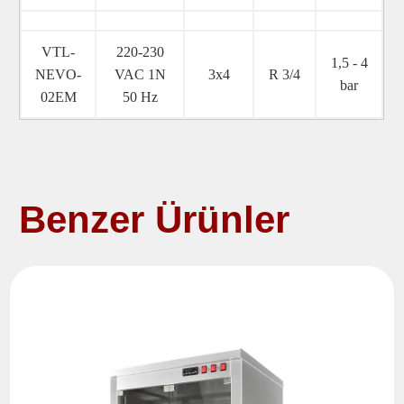
VTL-
220-230
1,5 - 4
NEVO-
VAC 1N
3x4
R 3/4
bar
02EM
50 Hz
Benzer Ürünler