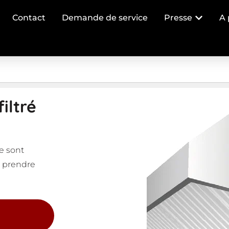
Contact
Demande de service
Presse
A 
iltré
le sont
r prendre