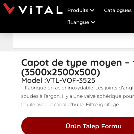
Produits
Catalogues
Langue
Capot de type moyen – f
(3500x2500x500)
Model :VTL-VOF-3525
– Fabriqué en acier inoxydable. Les joints d’ang
soudés à l’argon. Il y a une valve sphérique pou
l’huile avec le canal d’huile. Filtré ignifuge
Ürün Talep Formu