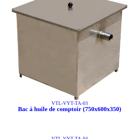
VTL-VYT-TA-03
Bac à huile de comptoir (750x600x350)
VTL-VYT-TA-04