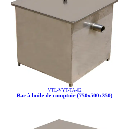
VTL-VYT-TA-02
Bac à huile de comptoir (750x500x350)