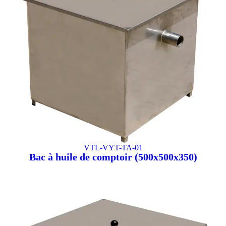
VTL-VYT-TA-01
Bac à huile de comptoir (500x500x350)