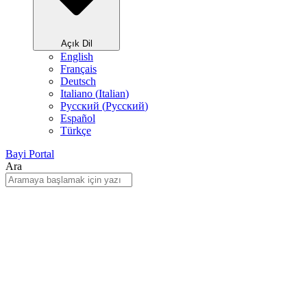
Açık Dil
English
Français
Deutsch
Italiano
(
Italian
)
Русский
(
Pусский
)
Español
Türkçe
Bayi Portal
Ara