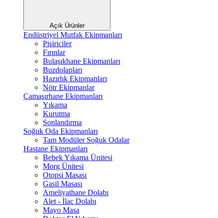
Açık Ürünler
Endüstriyel Mutfak Ekipmanları
Pişiriciler
Fırınlar
Bulaşıkhane Ekipmanları
Buzdolapları
Hazırlık Ekipmanları
Nötr Ekipmanlar
Çamaşırhane Ekipmanları
Yıkama
Kurutma
Sonlandırma
Soğuk Oda Ekipmanları
Tam Modüler Soğuk Odalar
Hastane Ekipmanları
Bebek Yıkama Ünitesi
Morg Ünitesi
Otopsi Masası
Gasil Masası
Ameliyathane Dolabı
Alet - İlaç Dolabı
Mayo Masa