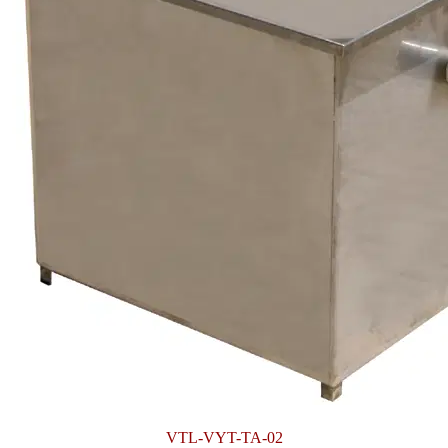
VTL-VYT-TA-02