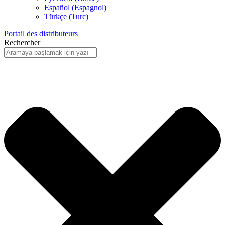
Español
(
Espagnol
)
Türkçe
(
Turc
)
Portail des distributeurs
Rechercher