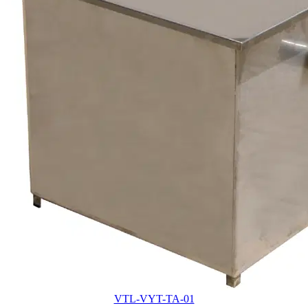
VTL-VYT-TA-01