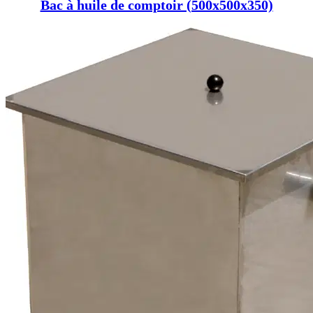
Bac à huile de comptoir (500x500x350)