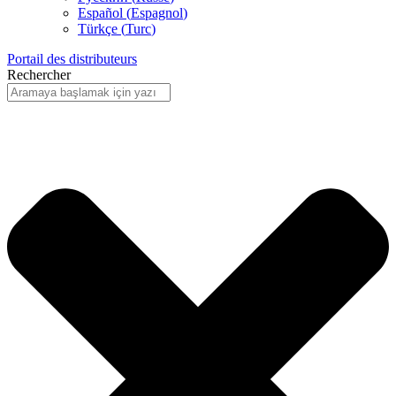
Español
(
Espagnol
)
Türkçe
(
Turc
)
Portail des distributeurs
Rechercher