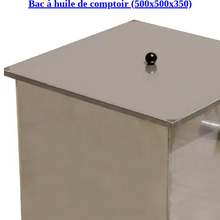
Bac à huile de comptoir (500x500x350)