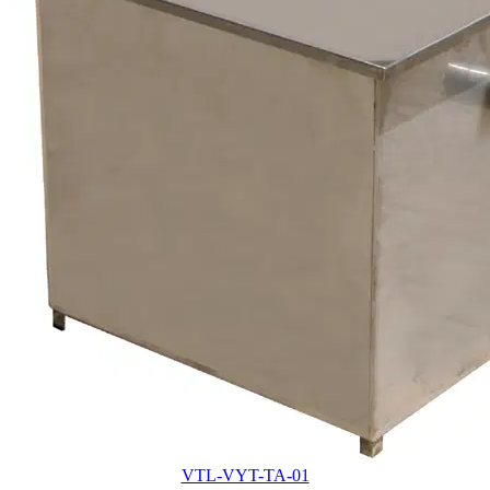
VTL-VYT-TA-01