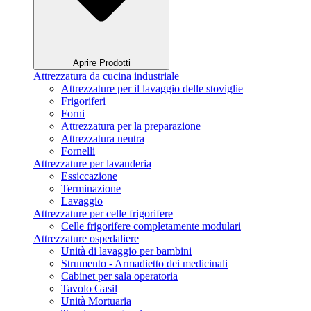
Aprire Prodotti
Attrezzatura da cucina industriale
Attrezzature per il lavaggio delle stoviglie
Frigoriferi
Forni
Attrezzatura per la preparazione
Attrezzatura neutra
Fornelli
Attrezzature per lavanderia
Essiccazione
Terminazione
Lavaggio
Attrezzature per celle frigorifere
Celle frigorifere completamente modulari
Attrezzature ospedaliere
Unità di lavaggio per bambini
Strumento - Armadietto dei medicinali
Cabinet per sala operatoria
Tavolo Gasil
Unità Mortuaria