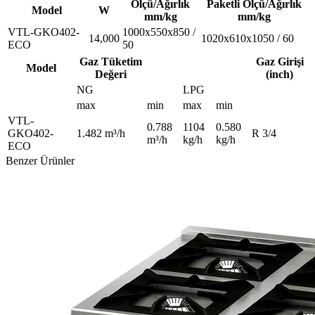
Ölçü/Ağırlık
Paketli Ölçü/Ağırlık
Model
W
mm/kg
mm/kg
VTL-GKO402-
1000x550x850 /
14,000
1020x610x1050 / 60
ECO
50
Gaz Tüketim
Gaz Girişi
Model
Değeri
(inch)
NG
LPG
max
min
max
min
VTL-
0.788
1104
0.580
GKO402-
1.482 m³/h
R 3/4
m³/h
kg/h
kg/h
ECO
Benzer Ürünler