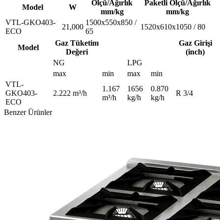
Ölçü/Ağırlık
Paketli Ölçü/Ağırlık
Model
W
mm/kg
mm/kg
VTL-GKO403-
1500x550x850 /
21,000
1520x610x1050 / 80
ECO
65
Gaz Tüketim
Gaz Girişi
Model
Değeri
(inch)
NG
LPG
max
min
max
min
VTL-
1.167
1656
0.870
GKO403-
2.222 m³/h
R 3/4
m³/h
kg/h
kg/h
ECO
Benzer Ürünler