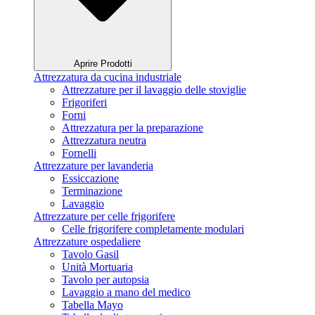
Aprire Prodotti
Attrezzatura da cucina industriale
Attrezzature per il lavaggio delle stoviglie
Frigoriferi
Forni
Attrezzatura per la preparazione
Attrezzatura neutra
Fornelli
Attrezzature per lavanderia
Essiccazione
Terminazione
Lavaggio
Attrezzature per celle frigorifere
Celle frigorifere completamente modulari
Attrezzature ospedaliere
Tavolo Gasil
Unità Mortuaria
Tavolo per autopsia
Lavaggio a mano del medico
Tabella Mayo