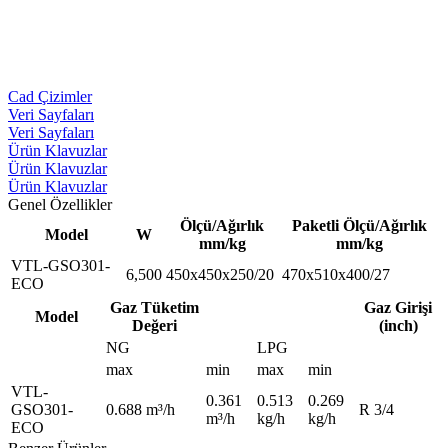
Cad Çizimler
Veri Sayfaları
Veri Sayfaları
Ürün Klavuzlar
Ürün Klavuzlar
Ürün Klavuzlar
Genel Özellikler
Ölçü/Ağırlık
Paketli Ölçü/Ağırlık
Model
W
mm/kg
mm/kg
VTL-GSO301-
6,500
450x450x250/20
470x510x400/27
ECO
Gaz Tüketim
Gaz Girişi
Model
Değeri
(inch)
NG
LPG
max
min
max
min
VTL-
0.361
0.513
0.269
GSO301-
0.688 m³/h
R 3/4
m³/h
kg/h
kg/h
ECO