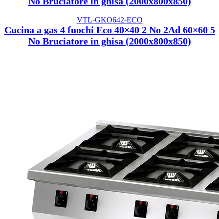
No Bruciatore in ghisa (2000x800x850)
VTL-GKO642-ECO
Cucina a gas 4 fuochi Eco 40×40 2 No 2Ad 60×60 5
No Bruciatore in ghisa (2000x800x850)