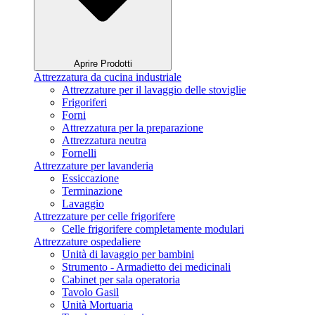
Aprire Prodotti
Attrezzatura da cucina industriale
Attrezzature per il lavaggio delle stoviglie
Frigoriferi
Forni
Attrezzatura per la preparazione
Attrezzatura neutra
Fornelli
Attrezzature per lavanderia
Essiccazione
Terminazione
Lavaggio
Attrezzature per celle frigorifere
Celle frigorifere completamente modulari
Attrezzature ospedaliere
Unità di lavaggio per bambini
Strumento - Armadietto dei medicinali
Cabinet per sala operatoria
Tavolo Gasil
Unità Mortuaria