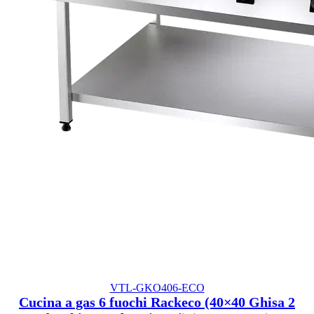
VTL-GKO406-ECO
Cucina a gas 6 fuochi Rackeco (40×40 Ghisa 2