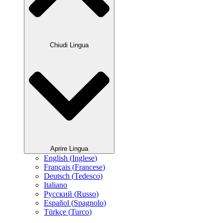
Chiudi Lingua
Aprire Lingua
English
(
Inglese
)
Français
(
Francese
)
Deutsch
(
Tedesco
)
Italiano
Русский
(
Russo
)
Español
(
Spagnolo
)
Türkçe
(
Turco
)