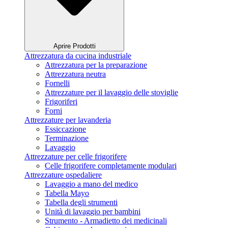
Aprire Prodotti
Attrezzatura da cucina industriale
Attrezzatura per la preparazione
Attrezzatura neutra
Fornelli
Attrezzature per il lavaggio delle stoviglie
Frigoriferi
Forni
Attrezzature per lavanderia
Essiccazione
Terminazione
Lavaggio
Attrezzature per celle frigorifere
Celle frigorifere completamente modulari
Attrezzature ospedaliere
Lavaggio a mano del medico
Tabella Mayo
Tabella degli strumenti
Unità di lavaggio per bambini
Strumento - Armadietto dei medicinali