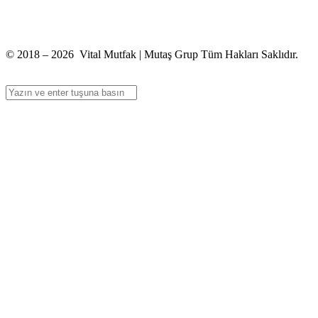
+90 312 363 9933
info@vitalmutfak.com
© 2018 – 2026 Vital Mutfak | Mutaş Grup Tüm Hakları Saklıdır.