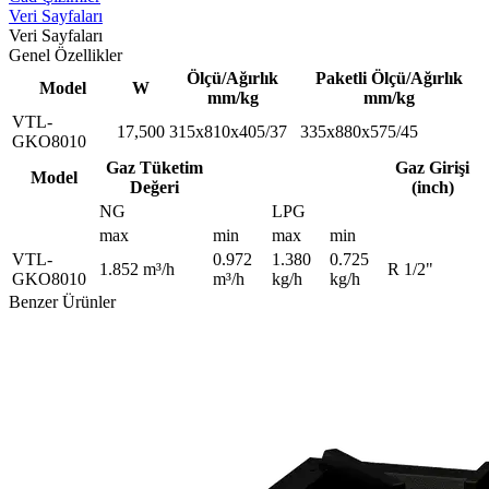
Veri Sayfaları
Veri Sayfaları
Genel Özellikler
Ölçü/Ağırlık
Paketli Ölçü/Ağırlık
Model
W
mm/kg
mm/kg
VTL-
17,500
315x810x405/37
335x880x575/45
GKO8010
Gaz Tüketim
Gaz Girişi
Model
Değeri
(inch)
NG
LPG
max
min
max
min
VTL-
0.972
1.380
0.725
1.852 m³/h
R 1/2"
GKO8010
m³/h
kg/h
kg/h
Benzer Ürünler