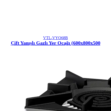
VTL-VYO68B
Çift Yanışlı Gazlı Yer Ocağı (600x800x500