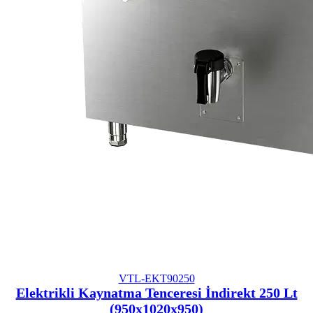
VTL-EKT90250
Elektrikli Kaynatma Tenceresi İndirekt 250 Lt
(950x1020x950)