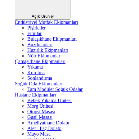
Açık Ürünler
Endüstriyel Mutfak Ekipmanları
Pişiriciler
Fırınlar
Bulaşıkhane Ekipmanları
Buzdolapları
Hazırlık Ekipmanları
Nötr Ekipmanlar
Çamaşırhane Ekipmanları
Yıkama
Kurutma
Sonlandırma
Soğuk Oda Ekipmanları
Tam Modüler Soğuk Odalar
Hastane Ekipmanları
Bebek Yıkama Ünitesi
Morg Ünitesi
Otopsi Masası
Gasil Masası
Ameliyathane Dolabı
Alet - İlaç Dolabı
Mayo Masa