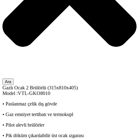
Ara
Gazlı Ocak 2 Brülörlü (315x810x405)
Model :VTL-GKO8010
• Paslanmaz çelik dış gövde
• Gaz emniyet tertibatı ve termokupl
• Pilot alevli brülörler
• Pik döküm çıkarılabilir üst ocak ızgarası