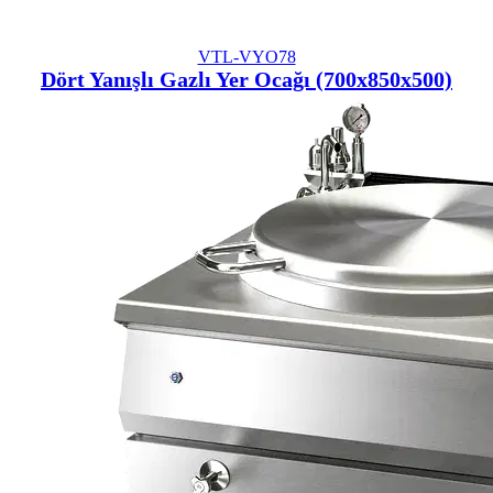
VTL-VYO78
Dört Yanışlı Gazlı Yer Ocağı (700x850x500)