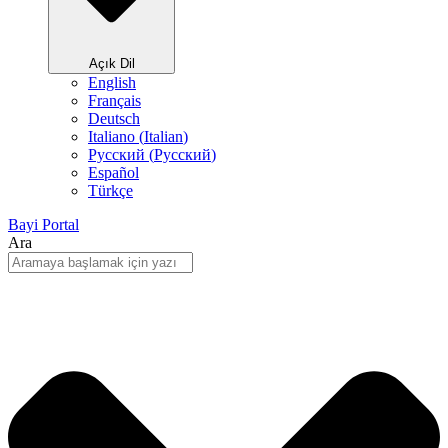
Açık Dil
English
Français
Deutsch
Italiano
(
Italian
)
Русский
(
Pусский
)
Español
Türkçe
Bayi Portal
Ara