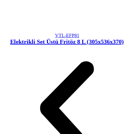
VTL-EFP81
Elektrikli Set Üstü Fritöz 8 L (305x536x370)