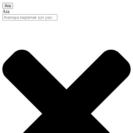
Ara
Ara