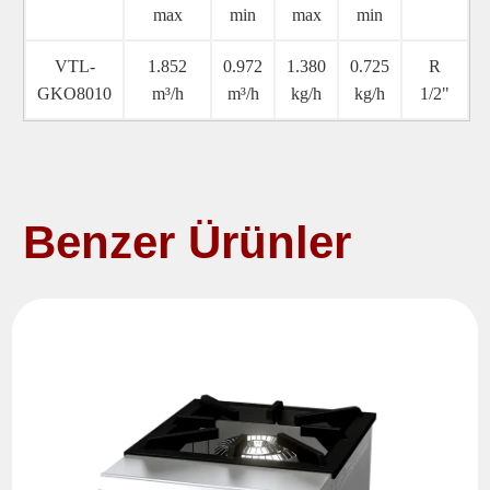
max
min
max
min
VTL-
1.852
0.972
1.380
0.725
R
GKO8010
m³/h
m³/h
kg/h
kg/h
1/2"
Benzer Ürünler