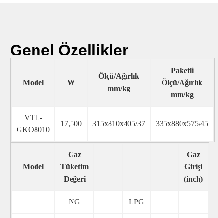
Genel Özellikler
Paketli
Ölçü/Ağırlık
Model
W
Ölçü/Ağırlık
mm/kg
mm/kg
VTL-
17,500
315x810x405/37
335x880x575/45
GKO8010
Gaz
Gaz
Model
Tüketim
Girişi
Değeri
(inch)
NG
LPG