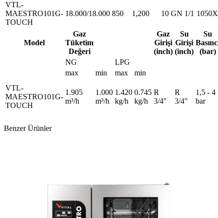
VTL-
MAESTRO101G-
18.000/18.000
850
1,200
10 GN 1/1
1050X
TOUCH
Gaz
Gaz
Su
Su
Model
Tüketim
Girişi
Girişi
Basınc
Değeri
(inch)
(inch)
(bar)
NG
LPG
max
min
max
min
VTL-
1.905
1.000
1.420
0.745
R
R
1,5 - 4
MAESTRO101G-
m³/h
m³/h
kg/h
kg/h
3/4"
3/4"
bar
TOUCH
Benzer Ürünler