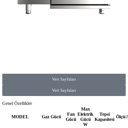
Veri Sayfaları
Veri Sayfaları
Genel Özellikler
Max
Fan
Elektrik
Tepsi
MODEL
Gaz Gücü
Ölçü/
Gücü
Gücü
Kapasitesi
W