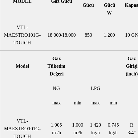
MODEL
Gaz Gücü
Gücü
Gücü
Kapasi
W
VTL-
MAESTRO101G-
18.000/18.000
850
1,200
10 GN
TOUCH
Gaz
Gaz
Model
Tüketim
Girişi
Değeri
(inch)
NG
LPG
max
min
max
min
VTL-
1.905
1.000
1.420
0.745
R
MAESTRO101G-
m³/h
m³/h
kg/h
kg/h
3/4"
TOUCH