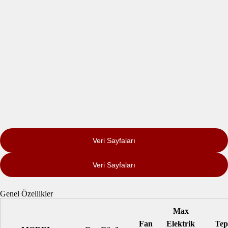
Veri Sayfaları
Veri Sayfaları
Genel Özellikler
Max
Fan
Elektrik
Tep