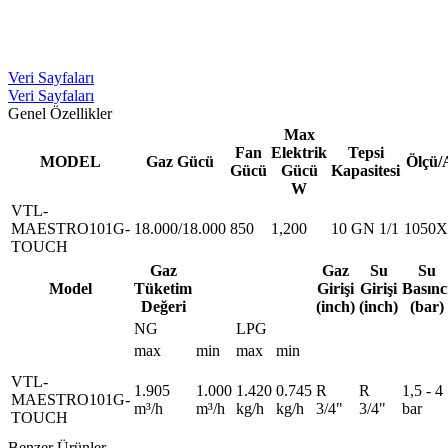
Veri Sayfaları
Veri Sayfaları
Genel Özellikler
Max
Fan
Elektrik
Tepsi
MODEL
Gaz Gücü
Ölçü/
Gücü
Gücü
Kapasitesi
W
VTL-
MAESTRO101G-
18.000/18.000
850
1,200
10 GN 1/1
1050X
TOUCH
Gaz
Gaz
Su
Su
Model
Tüketim
Girişi
Girişi
Basınc
Değeri
(inch)
(inch)
(bar)
NG
LPG
max
min
max
min
VTL-
1.905
1.000
1.420
0.745
R
R
1,5 - 4
MAESTRO101G-
m³/h
m³/h
kg/h
kg/h
3/4"
3/4"
bar
TOUCH
Benzer Ürünler