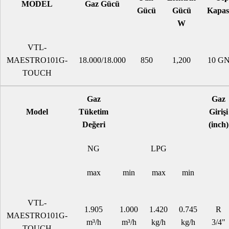
MODEL
Gaz Gücü
Gücü
Gücü
Kapasi
W
VTL-
MAESTRO101G-
18.000/18.000
850
1,200
10 GN
TOUCH
Gaz
Gaz
Model
Tüketim
Girişi
Değeri
(inch)
NG
LPG
max
min
max
min
VTL-
1.905
1.000
1.420
0.745
R
MAESTRO101G-
m³/h
m³/h
kg/h
kg/h
3/4"
TOUCH