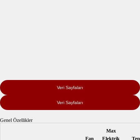
Veri Sayfaları
Veri Sayfaları
Genel Özellikler
Max
Fan
Elektrik
Tep