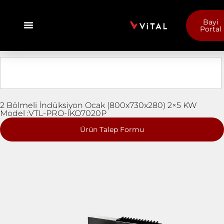
Bayi
Portal
2 Bölmeli İndüksiyon Ocak (800x730x280) 2×5 KW
Model :VTL-PRO-IKO7020P
Ürün Talep Formu