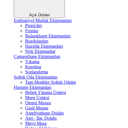
Açık Ürünler
Endüstriyel Mutfak Ekipmanları
Pişiriciler
Fırınlar
Bulaşıkhane Ekipmanları
Buzdolapları
Hazırlık Ekipmanları
Nötr Ekipmanlar
Çamaşırhane Ekipmanları
Yıkama
Kurutma
Sonlandırma
Soğuk Oda Ekipmanları
Tam Modüler Soğuk Odalar
Hastane Ekipmanları
Bebek Yıkama Ünitesi
Morg Ünitesi
Otopsi Masası
Gasil Masası
Ameliyathane Dolabı
Alet - İlaç Dolabı
Mayo Masa