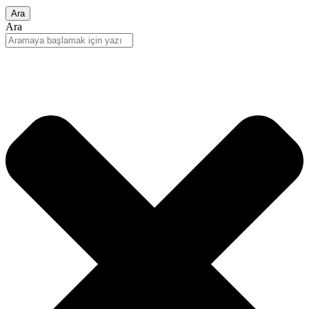
Ara
Ara