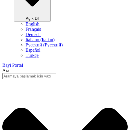
Açık Dil
English
Français
Deutsch
Italiano
(
Italian
)
Русский
(
Pусский
)
Español
Türkçe
Bayi Portal
Ara