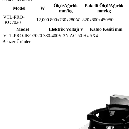
Ölçü/Ağırlık
Paketli Ölçü/Ağırlık
Model
W
mm/kg
mm/kg
VTL-PRO-
12,000
800x730x280/41
820x800x450/50
IKO7020
Model
Elektrik Voltajı V
Kablo Kesiti mm
VTL-PRO-IKO7020
380-400V 3N AC 50 Hz
5X4
Benzer Ürünler