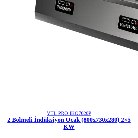
VTL-PRO-IKO7020P
2 Bölmeli İndüksiyon Ocak (800x730x280) 2×5
KW