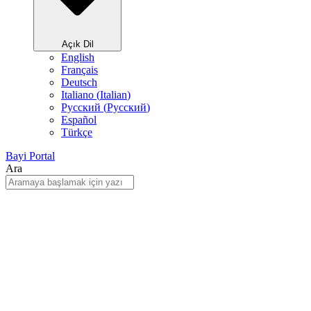
Açık Dil
English
Français
Deutsch
Italiano
(
Italian
)
Русский
(
Pусский
)
Español
Türkçe
Bayi Portal
Ara