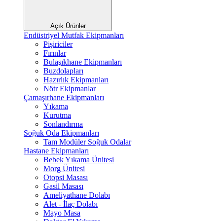
Açık Ürünler
Endüstriyel Mutfak Ekipmanları
Pişiriciler
Fırınlar
Bulaşıkhane Ekipmanları
Buzdolapları
Hazırlık Ekipmanları
Nötr Ekipmanlar
Çamaşırhane Ekipmanları
Yıkama
Kurutma
Sonlandırma
Soğuk Oda Ekipmanları
Tam Modüler Soğuk Odalar
Hastane Ekipmanları
Bebek Yıkama Ünitesi
Morg Ünitesi
Otopsi Masası
Gasil Masası
Ameliyathane Dolabı
Alet - İlaç Dolabı
Mayo Masa