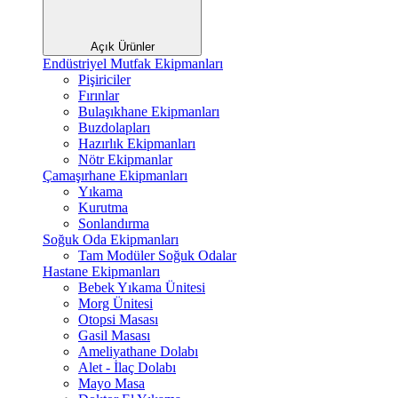
Açık Ürünler
Endüstriyel Mutfak Ekipmanları
Pişiriciler
Fırınlar
Bulaşıkhane Ekipmanları
Buzdolapları
Hazırlık Ekipmanları
Nötr Ekipmanlar
Çamaşırhane Ekipmanları
Yıkama
Kurutma
Sonlandırma
Soğuk Oda Ekipmanları
Tam Modüler Soğuk Odalar
Hastane Ekipmanları
Bebek Yıkama Ünitesi
Morg Ünitesi
Otopsi Masası
Gasil Masası
Ameliyathane Dolabı
Alet - İlaç Dolabı
Mayo Masa