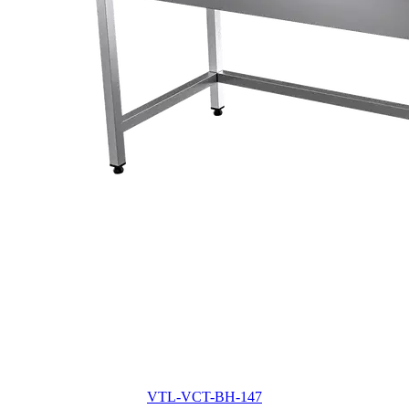
VTL-VCT-BH-147