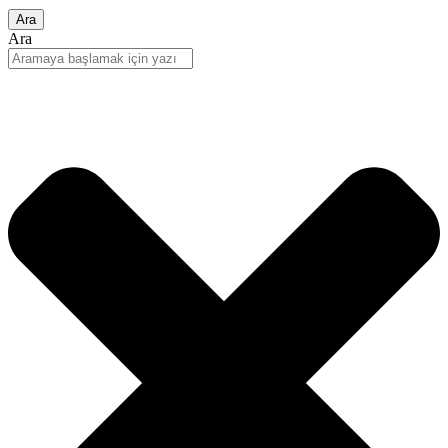
Ara
Ara