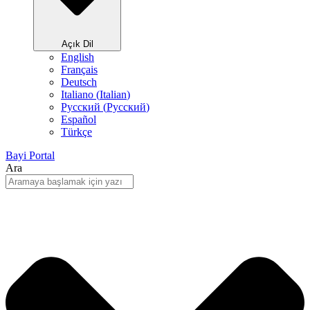
Açık Dil
English
Français
Deutsch
Italiano
(
Italian
)
Русский
(
Pусский
)
Español
Türkçe
Bayi Portal
Ara