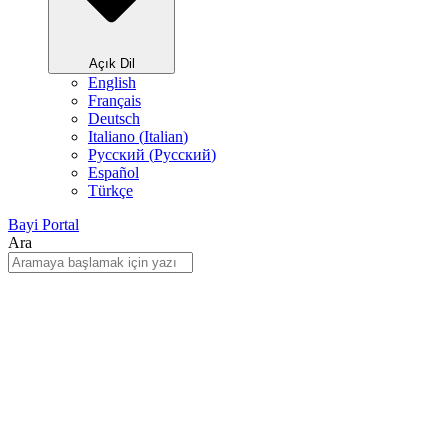
Açık Dil
English
Français
Deutsch
Italiano
(
Italian
)
Русский
(
Pусский
)
Español
Türkçe
Bayi Portal
Ara