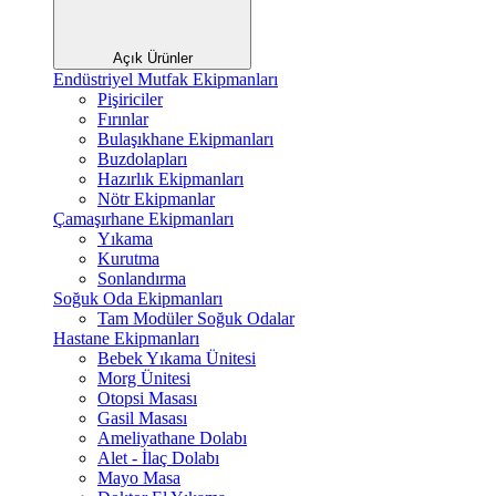
Açık Ürünler
Endüstriyel Mutfak Ekipmanları
Pişiriciler
Fırınlar
Bulaşıkhane Ekipmanları
Buzdolapları
Hazırlık Ekipmanları
Nötr Ekipmanlar
Çamaşırhane Ekipmanları
Yıkama
Kurutma
Sonlandırma
Soğuk Oda Ekipmanları
Tam Modüler Soğuk Odalar
Hastane Ekipmanları
Bebek Yıkama Ünitesi
Morg Ünitesi
Otopsi Masası
Gasil Masası
Ameliyathane Dolabı
Alet - İlaç Dolabı
Mayo Masa