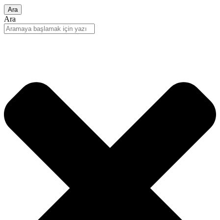
Ara
Ara