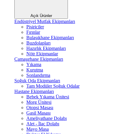
Açık Ürünler
Endüstriyel Mutfak Ekipmanları
Pişiriciler
Fırınlar
Bulaşıkhane Ekipmanları
Buzdolapları
Hazırlık Ekipmanları
Nötr Ekipmanlar
Çamaşırhane Ekipmanları
Yıkama
Kurutma
Sonlandırma
Soğuk Oda Ekipmanları
Tam Modüler Soğuk Odalar
Hastane Ekipmanları
Bebek Yıkama Ünitesi
Morg Ünitesi
Otopsi Masası
Gasil Masası
Ameliyathane Dolabı
Alet - İlaç Dolabı
Mayo Masa