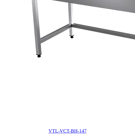
VTL-VCT-BH-147