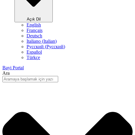
Açık Dil
English
Français
Deutsch
Italiano
(
Italian
)
Русский
(
Pусский
)
Español
Türkçe
Bayi Portal
Ara