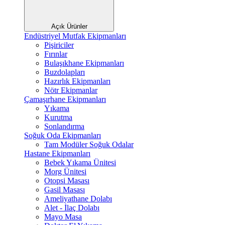
Açık Ürünler
Endüstriyel Mutfak Ekipmanları
Pişiriciler
Fırınlar
Bulaşıkhane Ekipmanları
Buzdolapları
Hazırlık Ekipmanları
Nötr Ekipmanlar
Çamaşırhane Ekipmanları
Yıkama
Kurutma
Sonlandırma
Soğuk Oda Ekipmanları
Tam Modüler Soğuk Odalar
Hastane Ekipmanları
Bebek Yıkama Ünitesi
Morg Ünitesi
Otopsi Masası
Gasil Masası
Ameliyathane Dolabı
Alet - İlaç Dolabı
Mayo Masa