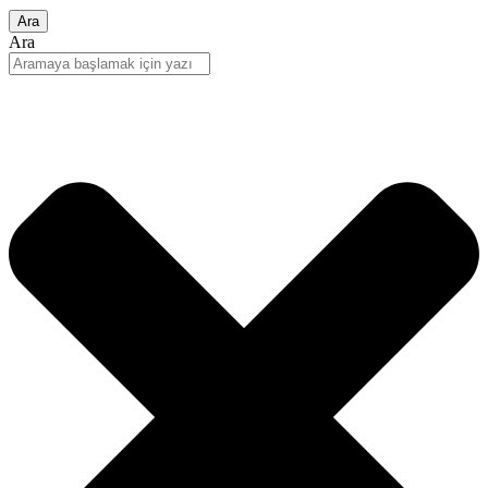
Ara
Ara