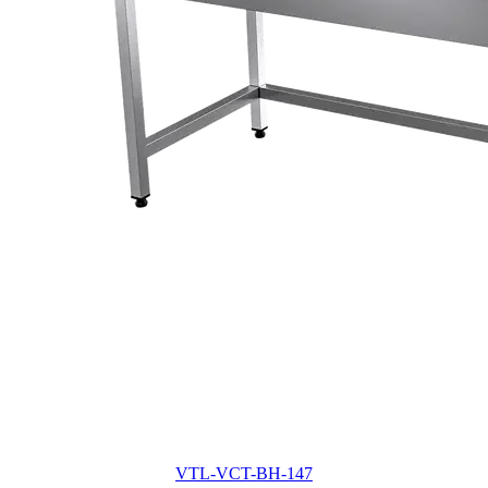
VTL-VCT-BH-147