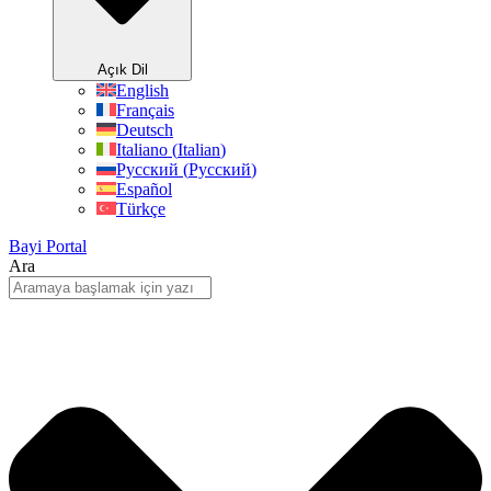
Açık Dil
English
Français
Deutsch
Italiano
(
Italian
)
Русский
(
Pусский
)
Español
Türkçe
Bayi Portal
Ara