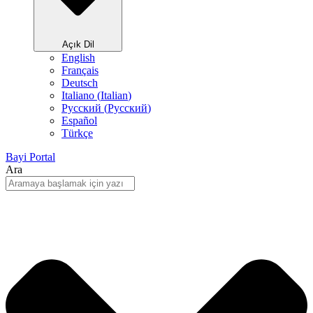
Açık Dil
English
Français
Deutsch
Italiano
(
Italian
)
Русский
(
Pусский
)
Español
Türkçe
Bayi Portal
Ara