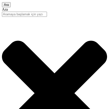
Ara
Ara