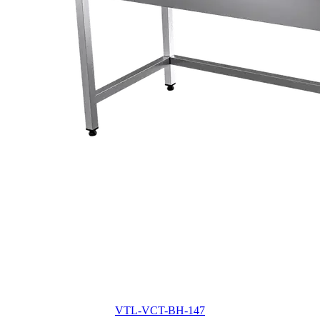
VTL-VCT-BH-147