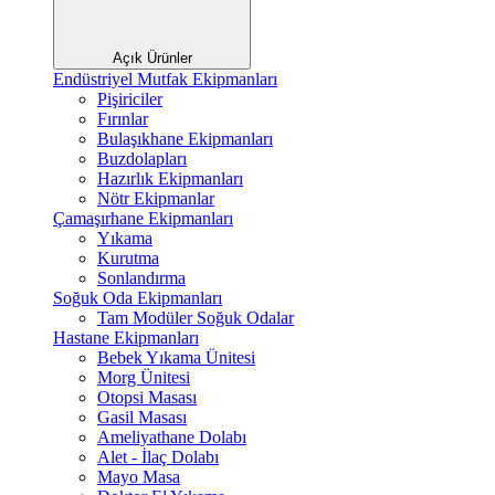
Açık Ürünler
Endüstriyel Mutfak Ekipmanları
Pişiriciler
Fırınlar
Bulaşıkhane Ekipmanları
Buzdolapları
Hazırlık Ekipmanları
Nötr Ekipmanlar
Çamaşırhane Ekipmanları
Yıkama
Kurutma
Sonlandırma
Soğuk Oda Ekipmanları
Tam Modüler Soğuk Odalar
Hastane Ekipmanları
Bebek Yıkama Ünitesi
Morg Ünitesi
Otopsi Masası
Gasil Masası
Ameliyathane Dolabı
Alet - İlaç Dolabı
Mayo Masa