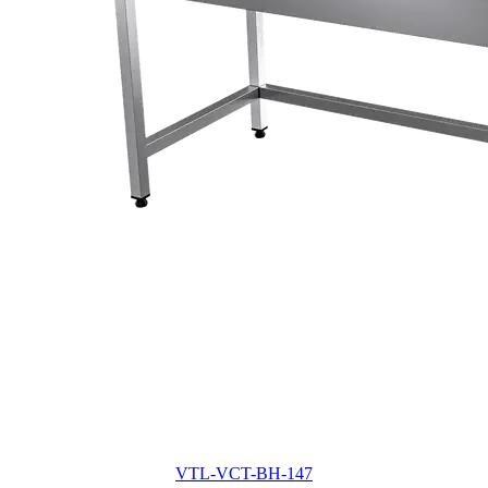
VTL-VCT-BH-147