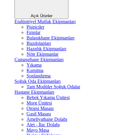
Açık Ürünler
Endüstriyel Mutfak Ekipmanları
Pişiriciler
Fırınlar
Bulaşıkhane Ekipmanları
Buzdolapları
Hazırlık Ekipmanları
Nötr Ekipmanlar
Çamaşırhane Ekipmanları
Yıkama
Kurutma
Sonlandırma
Soğuk Oda Ekipmanları
Tam Modüler Soğuk Odalar
Hastane Ekipmanları
Bebek Yıkama Ünitesi
Morg Ünitesi
Otopsi Masası
Gasil Masası
Ameliyathane Dolabı
Alet - İlaç Dolabı
Mayo Masa