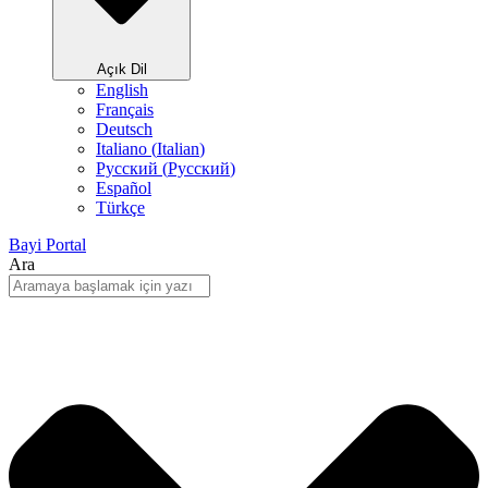
Açık Dil
English
Français
Deutsch
Italiano
(
Italian
)
Русский
(
Pусский
)
Español
Türkçe
Bayi Portal
Ara