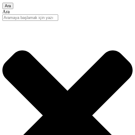
Ara
Ara