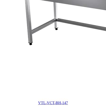
VTL-VCT-BH-147