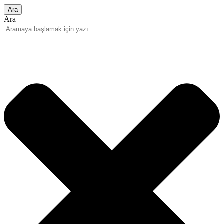
Ara
Ara