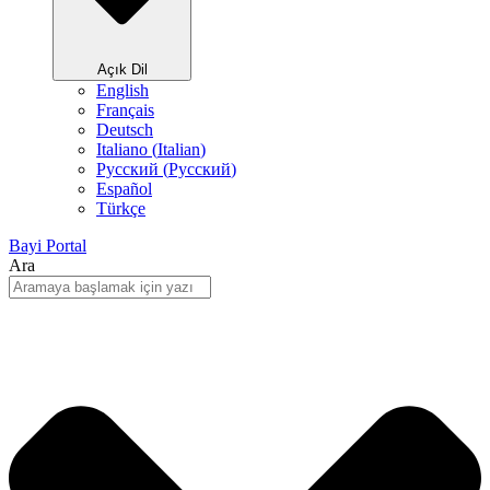
Açık Dil
English
Français
Deutsch
Italiano
(
Italian
)
Русский
(
Pусский
)
Español
Türkçe
Bayi Portal
Ara