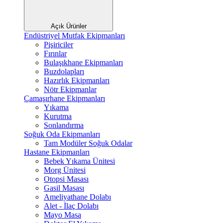
Açık Ürünler
Endüstriyel Mutfak Ekipmanları
Pişiriciler
Fırınlar
Bulaşıkhane Ekipmanları
Buzdolapları
Hazırlık Ekipmanları
Nötr Ekipmanlar
Çamaşırhane Ekipmanları
Yıkama
Kurutma
Sonlandırma
Soğuk Oda Ekipmanları
Tam Modüler Soğuk Odalar
Hastane Ekipmanları
Bebek Yıkama Ünitesi
Morg Ünitesi
Otopsi Masası
Gasil Masası
Ameliyathane Dolabı
Alet - İlaç Dolabı
Mayo Masa