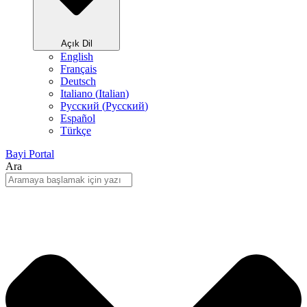
Açık Dil
English
Français
Deutsch
Italiano
(
Italian
)
Русский
(
Pусский
)
Español
Türkçe
Bayi Portal
Ara