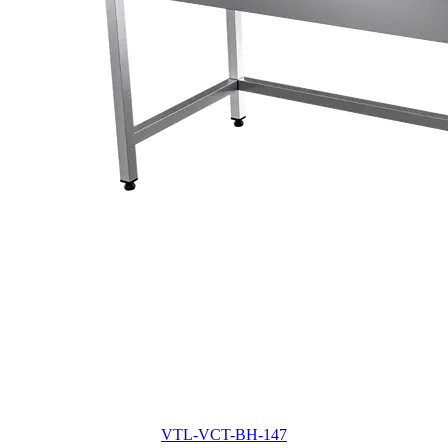
VTL-VCT-BH-147