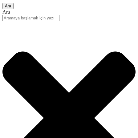
Ara
Ara