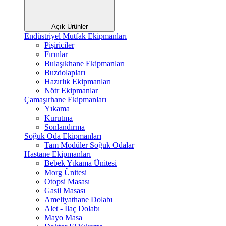
Açık Ürünler
Endüstriyel Mutfak Ekipmanları
Pişiriciler
Fırınlar
Bulaşıkhane Ekipmanları
Buzdolapları
Hazırlık Ekipmanları
Nötr Ekipmanlar
Çamaşırhane Ekipmanları
Yıkama
Kurutma
Sonlandırma
Soğuk Oda Ekipmanları
Tam Modüler Soğuk Odalar
Hastane Ekipmanları
Bebek Yıkama Ünitesi
Morg Ünitesi
Otopsi Masası
Gasil Masası
Ameliyathane Dolabı
Alet - İlaç Dolabı
Mayo Masa