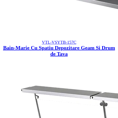
VTL-VSYTB-157C
Bain-Marie Cu Spatiu Depozitare Geam Si Drum
de Tava