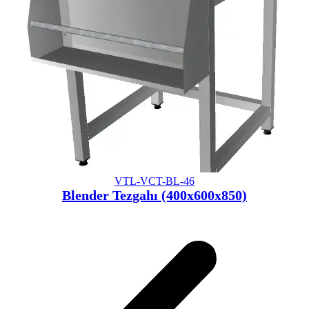
VTL-VCT-BL-46
Blender Tezgahı (400x600x850)