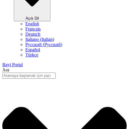
Açık Dil
English
Français
Deutsch
Italiano
(
Italian
)
Русский
(
Pусский
)
Español
Türkçe
Bayi Portal
Ara