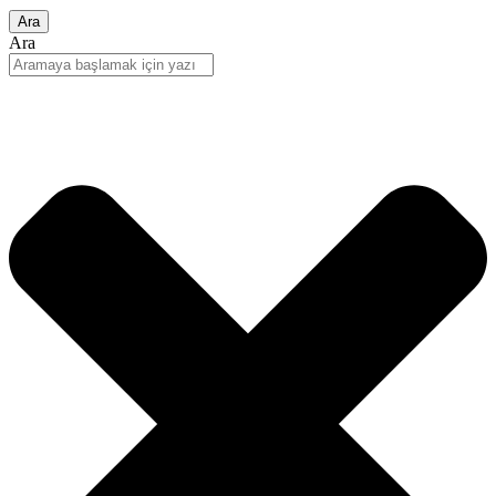
Ara
Ara