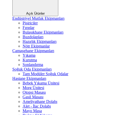
Açık Ürünler
Endüstriyel Mutfak Ekipmanları
Pişiriciler
Fırınlar
Bulaşıkhane Ekipmanları
Buzdolapları
Hazırlık Ekipmanları
Nötr Ekipmanlar
Çamaşırhane Ekipmanları
Yıkama
Kurutma
Sonlandırma
Soğuk Oda Ekipmanları
Tam Modüler Soğuk Odalar
Hastane Ekipmanları
Bebek Yıkama Ünitesi
Morg Ünitesi
Otopsi Masası
Gasil Masası
Ameliyathane Dolabı
Alet - İlaç Dolabı
Mayo Masa