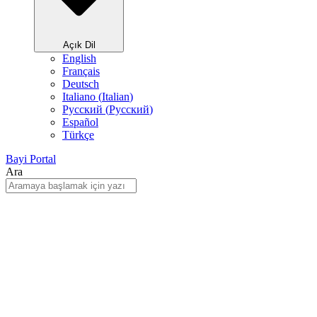
Açık Dil
English
Français
Deutsch
Italiano
(
Italian
)
Русский
(
Pусский
)
Español
Türkçe
Bayi Portal
Ara