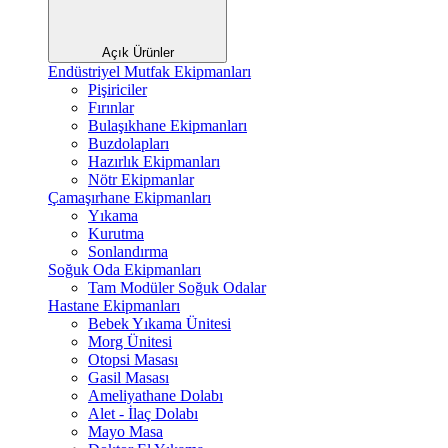
Açık Ürünler
Endüstriyel Mutfak Ekipmanları
Pişiriciler
Fırınlar
Bulaşıkhane Ekipmanları
Buzdolapları
Hazırlık Ekipmanları
Nötr Ekipmanlar
Çamaşırhane Ekipmanları
Yıkama
Kurutma
Sonlandırma
Soğuk Oda Ekipmanları
Tam Modüler Soğuk Odalar
Hastane Ekipmanları
Bebek Yıkama Ünitesi
Morg Ünitesi
Otopsi Masası
Gasil Masası
Ameliyathane Dolabı
Alet - İlaç Dolabı
Mayo Masa