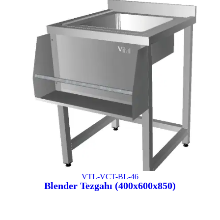
VTL-VCT-BL-46
Blender Tezgahı (400x600x850)