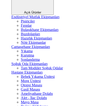
Açık Ürünler
Endüstriyel Mutfak Ekipmanları
Pişiriciler
Fırınlar
Bulaşıkhane Ekipmanları
Buzdolapları
Hazırlık Ekipmanları
Nötr Ekipmanlar
Çamaşırhane Ekipmanları
Yıkama
Kurutma
Sonlandırma
Soğuk Oda Ekipmanları
Tam Modüler Soğuk Odalar
Hastane Ekipmanları
Bebek Yıkama Ünitesi
Morg Ünitesi
Otopsi Masası
Gasil Masası
Ameliyathane Dolabı
Alet - İlaç Dolabı
Mayo Masa