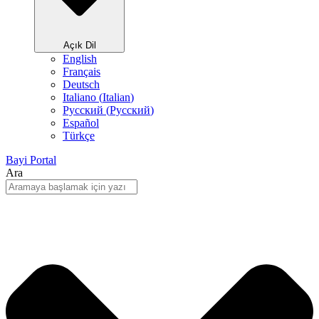
Açık Dil
English
Français
Deutsch
Italiano
(
Italian
)
Русский
(
Pусский
)
Español
Türkçe
Bayi Portal
Ara