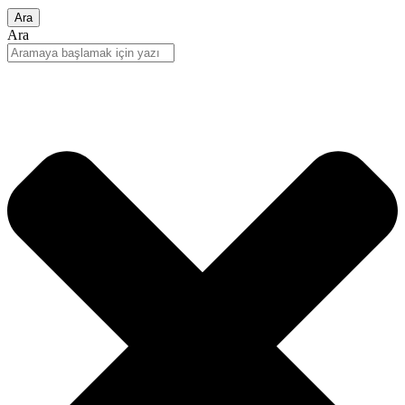
Ara
Ara