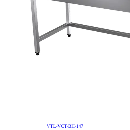
VTL-VCT-BH-147