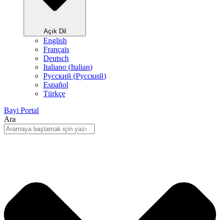
Açık Dil
English
Français
Deutsch
Italiano
(
Italian
)
Русский
(
Pусский
)
Español
Türkçe
Bayi Portal
Ara