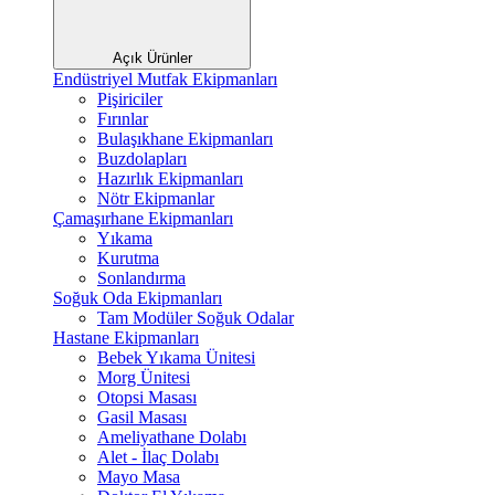
Açık Ürünler
Endüstriyel Mutfak Ekipmanları
Pişiriciler
Fırınlar
Bulaşıkhane Ekipmanları
Buzdolapları
Hazırlık Ekipmanları
Nötr Ekipmanlar
Çamaşırhane Ekipmanları
Yıkama
Kurutma
Sonlandırma
Soğuk Oda Ekipmanları
Tam Modüler Soğuk Odalar
Hastane Ekipmanları
Bebek Yıkama Ünitesi
Morg Ünitesi
Otopsi Masası
Gasil Masası
Ameliyathane Dolabı
Alet - İlaç Dolabı
Mayo Masa