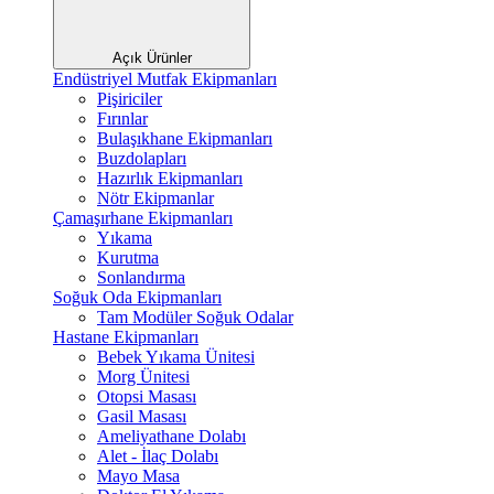
Açık Ürünler
Endüstriyel Mutfak Ekipmanları
Pişiriciler
Fırınlar
Bulaşıkhane Ekipmanları
Buzdolapları
Hazırlık Ekipmanları
Nötr Ekipmanlar
Çamaşırhane Ekipmanları
Yıkama
Kurutma
Sonlandırma
Soğuk Oda Ekipmanları
Tam Modüler Soğuk Odalar
Hastane Ekipmanları
Bebek Yıkama Ünitesi
Morg Ünitesi
Otopsi Masası
Gasil Masası
Ameliyathane Dolabı
Alet - İlaç Dolabı
Mayo Masa