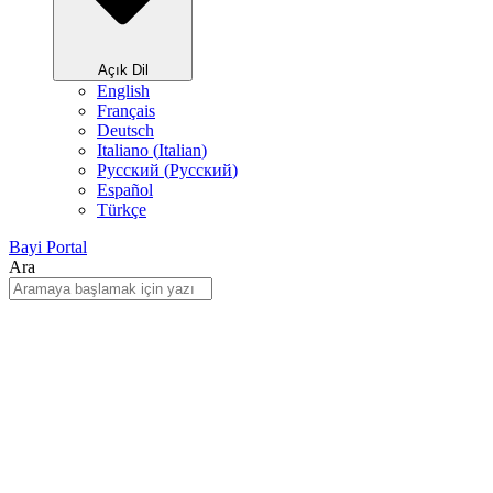
Açık Dil
English
Français
Deutsch
Italiano
(
Italian
)
Русский
(
Pусский
)
Español
Türkçe
Bayi Portal
Ara