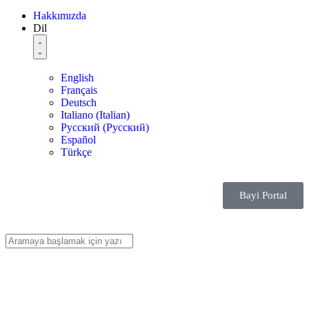
Hakkımızda
Dil
English
Français
Deutsch
Italiano
(
Italian
)
Русский
(
Pусский
)
Español
Türkçe
Bayi Portal