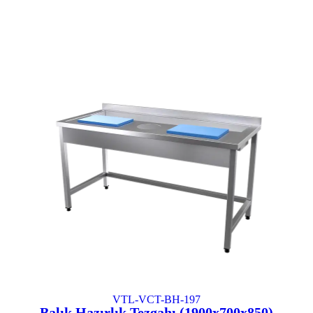
VTL-VCT-BH-197
Balık Hazırlık Tezgahı (1900x700x850)