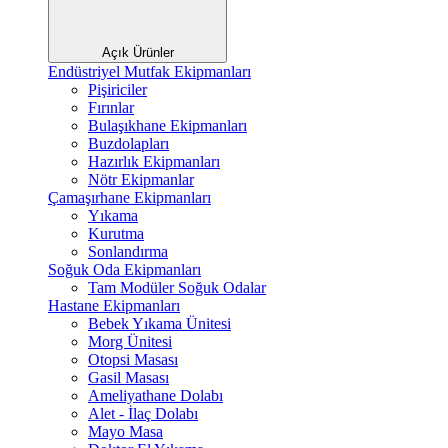
Açık Ürünler
Endüstriyel Mutfak Ekipmanları
Pişiriciler
Fırınlar
Bulaşıkhane Ekipmanları
Buzdolapları
Hazırlık Ekipmanları
Nötr Ekipmanlar
Çamaşırhane Ekipmanları
Yıkama
Kurutma
Sonlandırma
Soğuk Oda Ekipmanları
Tam Modüler Soğuk Odalar
Hastane Ekipmanları
Bebek Yıkama Ünitesi
Morg Ünitesi
Otopsi Masası
Gasil Masası
Ameliyathane Dolabı
Alet - İlaç Dolabı
Mayo Masa