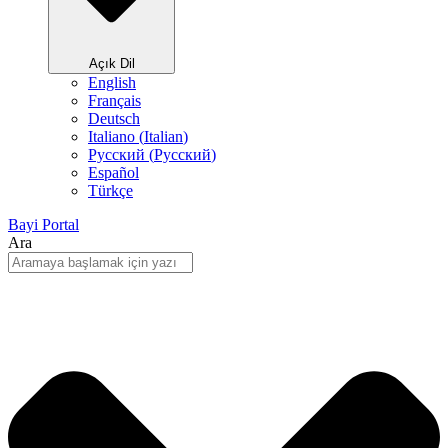
Açık Dil
English
Français
Deutsch
Italiano
(
Italian
)
Русский
(
Pусский
)
Español
Türkçe
Bayi Portal
Ara