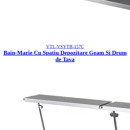
VTL-VSYTB-157C
Bain-Marie Cu Spatiu Depozitare Geam Si Drum
de Tava