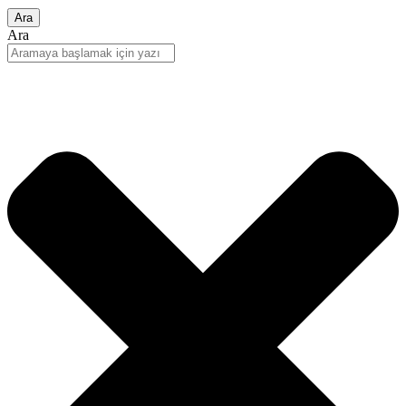
Ara
Ara