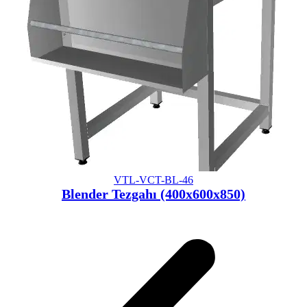
VTL-VCT-BL-46
Blender Tezgahı (400x600x850)