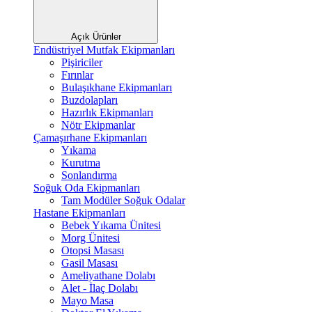
Açık Ürünler
Endüstriyel Mutfak Ekipmanları
Pişiriciler
Fırınlar
Bulaşıkhane Ekipmanları
Buzdolapları
Hazırlık Ekipmanları
Nötr Ekipmanlar
Çamaşırhane Ekipmanları
Yıkama
Kurutma
Sonlandırma
Soğuk Oda Ekipmanları
Tam Modüler Soğuk Odalar
Hastane Ekipmanları
Bebek Yıkama Ünitesi
Morg Ünitesi
Otopsi Masası
Gasil Masası
Ameliyathane Dolabı
Alet - İlaç Dolabı
Mayo Masa