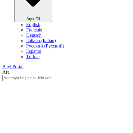
Açık Dil
English
Français
Deutsch
Italiano
(
Italian
)
Русский
(
Pусский
)
Español
Türkçe
Bayi Portal
Ara