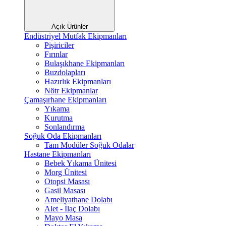
Açık Ürünler
Endüstriyel Mutfak Ekipmanları
Pişiriciler
Fırınlar
Bulaşıkhane Ekipmanları
Buzdolapları
Hazırlık Ekipmanları
Nötr Ekipmanlar
Çamaşırhane Ekipmanları
Yıkama
Kurutma
Sonlandırma
Soğuk Oda Ekipmanları
Tam Modüler Soğuk Odalar
Hastane Ekipmanları
Bebek Yıkama Ünitesi
Morg Ünitesi
Otopsi Masası
Gasil Masası
Ameliyathane Dolabı
Alet - İlaç Dolabı
Mayo Masa