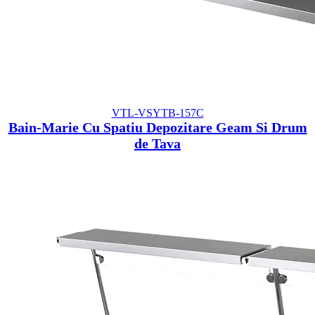
VTL-VSYTB-157C
Bain-Marie Cu Spatiu Depozitare Geam Si Drum
de Tava