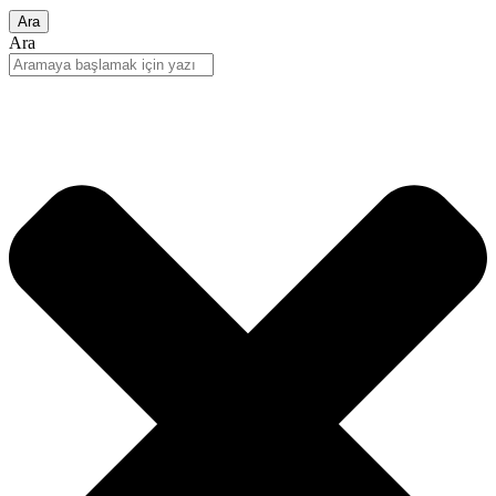
Ara
Ara