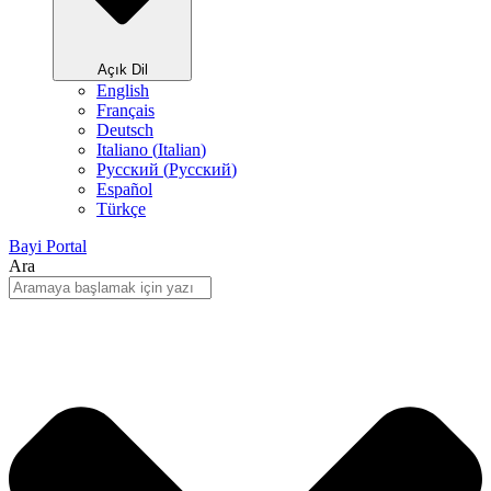
Açık Dil
English
Français
Deutsch
Italiano
(
Italian
)
Русский
(
Pусский
)
Español
Türkçe
Bayi Portal
Ara