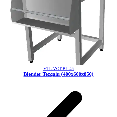
VTL-VCT-BL-46
Blender Tezgahı (400x600x850)