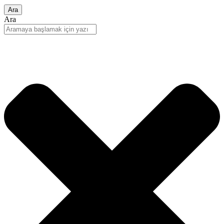
Ara
Ara