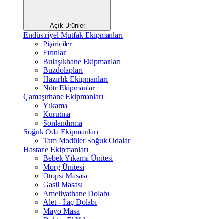
Açık Ürünler
Endüstriyel Mutfak Ekipmanları
Pişiriciler
Fırınlar
Bulaşıkhane Ekipmanları
Buzdolapları
Hazırlık Ekipmanları
Nötr Ekipmanlar
Çamaşırhane Ekipmanları
Yıkama
Kurutma
Sonlandırma
Soğuk Oda Ekipmanları
Tam Modüler Soğuk Odalar
Hastane Ekipmanları
Bebek Yıkama Ünitesi
Morg Ünitesi
Otopsi Masası
Gasil Masası
Ameliyathane Dolabı
Alet - İlaç Dolabı
Mayo Masa