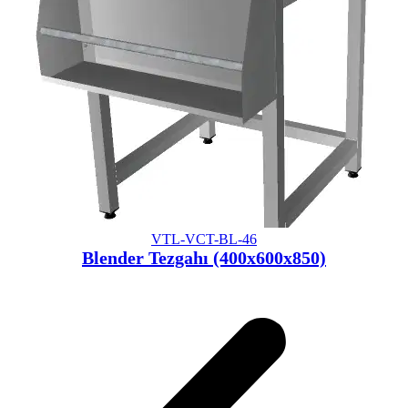
VTL-VCT-BL-46
Blender Tezgahı (400x600x850)