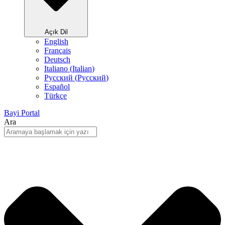
Açık Dil
English
Français
Deutsch
Italiano
(
Italian
)
Русский
(
Pусский
)
Español
Türkçe
Bayi Portal
Ara