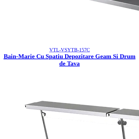
VTL-VSYTB-157C
Bain-Marie Cu Spatiu Depozitare Geam Si Drum
de Tava