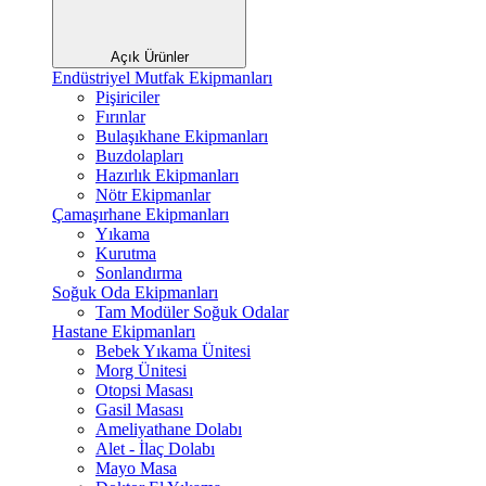
Açık Ürünler
Endüstriyel Mutfak Ekipmanları
Pişiriciler
Fırınlar
Bulaşıkhane Ekipmanları
Buzdolapları
Hazırlık Ekipmanları
Nötr Ekipmanlar
Çamaşırhane Ekipmanları
Yıkama
Kurutma
Sonlandırma
Soğuk Oda Ekipmanları
Tam Modüler Soğuk Odalar
Hastane Ekipmanları
Bebek Yıkama Ünitesi
Morg Ünitesi
Otopsi Masası
Gasil Masası
Ameliyathane Dolabı
Alet - İlaç Dolabı
Mayo Masa