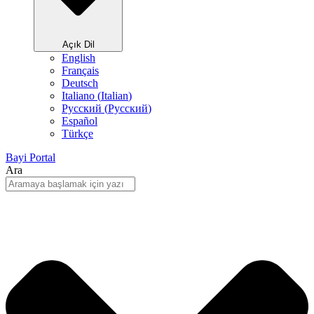
Açık Dil
English
Français
Deutsch
Italiano
(
Italian
)
Русский
(
Pусский
)
Español
Türkçe
Bayi Portal
Ara