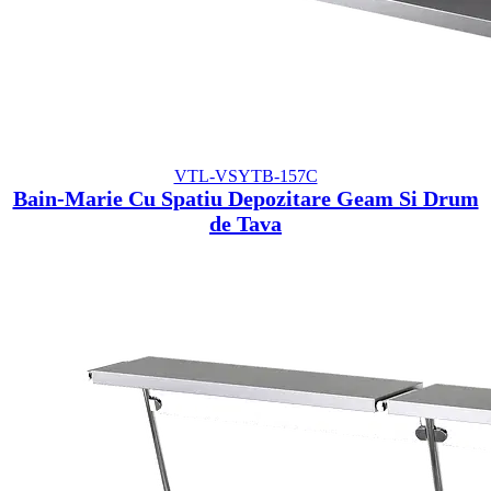
VTL-VSYTB-157C
Bain-Marie Cu Spatiu Depozitare Geam Si Drum
de Tava