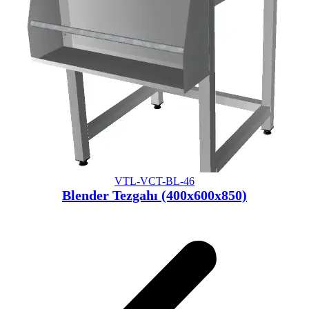
VTL-VCT-BL-46
Blender Tezgahı (400x600x850)