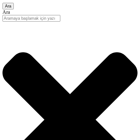
Ara
Ara