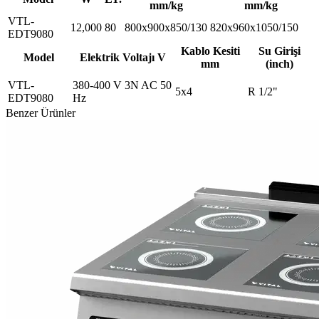
mm/kg
mm/kg
VTL-
12,000
80
800x900x850/130
820x960x1050/150
EDT9080
Kablo Kesiti
Su Girişi
Model
Elektrik Voltajı V
mm
(inch)
VTL-
380-400 V 3N AC 50
5x4
R 1/2"
EDT9080
Hz
Benzer Ürünler