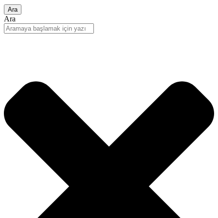
Ara
Ara