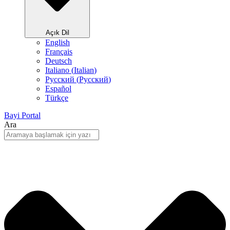
Açık Dil
English
Français
Deutsch
Italiano
(
Italian
)
Русский
(
Pусский
)
Español
Türkçe
Bayi Portal
Ara