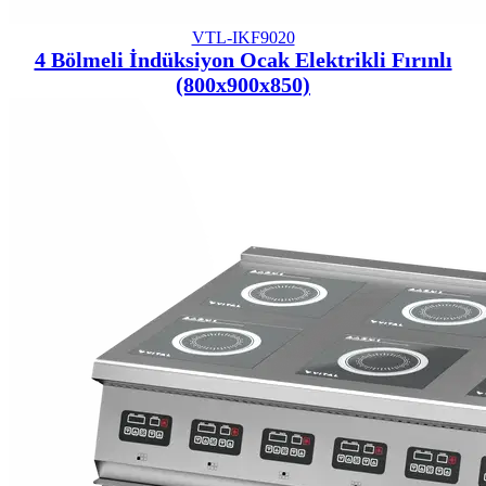
VTL-IKF9020
4 Bölmeli İndüksiyon Ocak Elektrikli Fırınlı
(800x900x850)