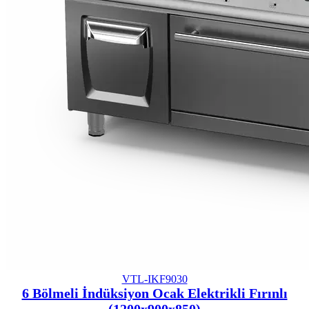
VTL-IKF9030
6 Bölmeli İndüksiyon Ocak Elektrikli Fırınlı