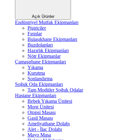
Açık Ürünler
Endüstriyel Mutfak Ekipmanları
Pişiriciler
Fırınlar
Bulaşıkhane Ekipmanları
Buzdolapları
Hazırlık Ekipmanları
Nötr Ekipmanlar
Çamaşırhane Ekipmanları
Yıkama
Kurutma
Sonlandırma
Soğuk Oda Ekipmanları
Tam Modüler Soğuk Odalar
Hastane Ekipmanları
Bebek Yıkama Ünitesi
Morg Ünitesi
Otopsi Masası
Gasil Masası
Ameliyathane Dolabı
Alet - İlaç Dolabı
Mayo Masa