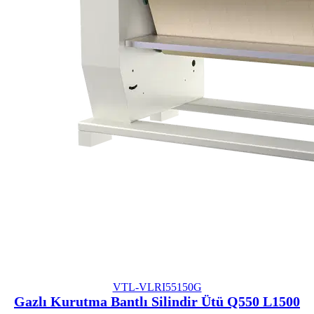
VTL-VLRI55150G
Gazlı Kurutma Bantlı Silindir Ütü Q550 L1500