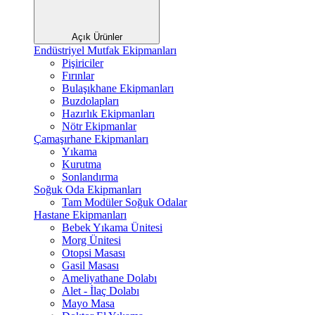
Açık Ürünler
Endüstriyel Mutfak Ekipmanları
Pişiriciler
Fırınlar
Bulaşıkhane Ekipmanları
Buzdolapları
Hazırlık Ekipmanları
Nötr Ekipmanlar
Çamaşırhane Ekipmanları
Yıkama
Kurutma
Sonlandırma
Soğuk Oda Ekipmanları
Tam Modüler Soğuk Odalar
Hastane Ekipmanları
Bebek Yıkama Ünitesi
Morg Ünitesi
Otopsi Masası
Gasil Masası
Ameliyathane Dolabı
Alet - İlaç Dolabı
Mayo Masa