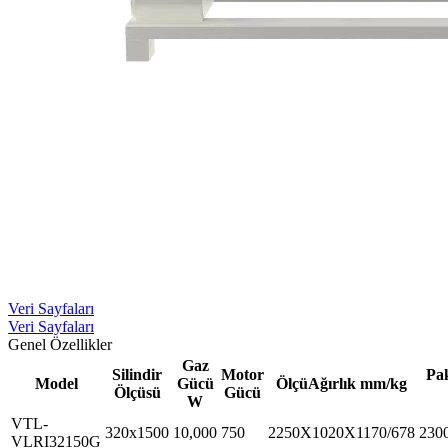
Veri Sayfaları
Veri Sayfaları
Genel Özellikler
Gaz
Silindir
Motor
Pak
Model
Gücü
ÖlçüAğırlık mm/kg
Ölçüsü
Gücü
W
VTL-
320x1500
10,000
750
2250X1020X1170/678
230
VLRI32150G