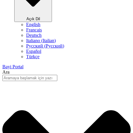
Açık Dil
English
Français
Deutsch
Italiano
(
Italian
)
Русский
(
Pусский
)
Español
Türkçe
Bayi Portal
Ara