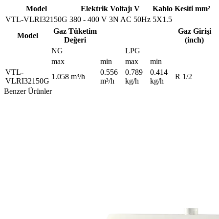
Model
Elektrik Voltajı V
Kablo Kesiti mm²
VTL-VLRI32150G
380 - 400 V 3N AC 50Hz
5X1.5
Gaz Tüketim
Gaz Girişi
Model
Değeri
(inch)
NG
LPG
max
min
max
min
VTL-
0.556
0.789
0.414
1.058 m³/h
R 1/2
VLRI32150G
m³/h
kg/h
kg/h
Benzer Ürünler