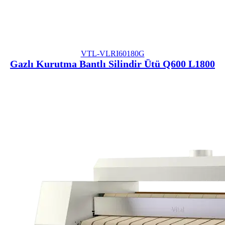
VTL-VLRI60180G
Gazlı Kurutma Bantlı Silindir Ütü Q600 L1800