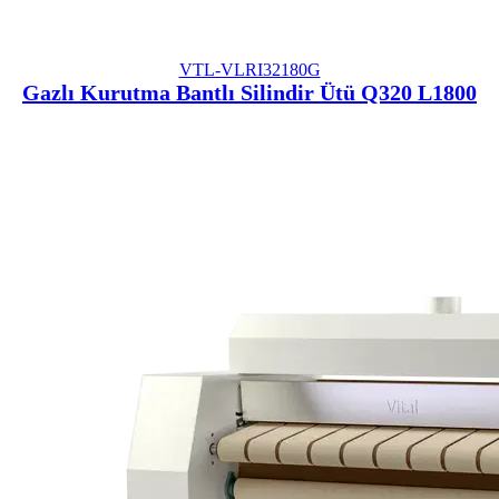
VTL-VLRI32180G
Gazlı Kurutma Bantlı Silindir Ütü Q320 L1800