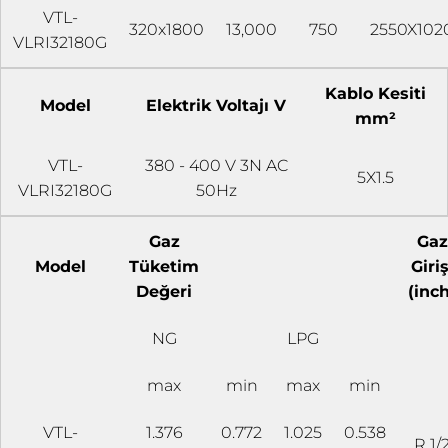
VTL-
320x1800
13,000
750
2550X102
VLRI32180G
Kablo Kesiti
Model
Elektrik Voltajı V
mm²
VTL-
380 - 400 V 3N AC
5X1.5
VLRI32180G
50Hz
Gaz
Gaz
Model
Tüketim
Giriş
Değeri
(inch
NG
LPG
max
min
max
min
VTL-
1.376
0.772
1.025
0.538
R 1/