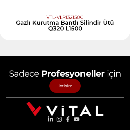
VTL-VLRI32150G
Gazlı Kurutma Bantlı Silindir Ütü
Q320 L1500
Sadece
Profesyoneller
için
İletişim