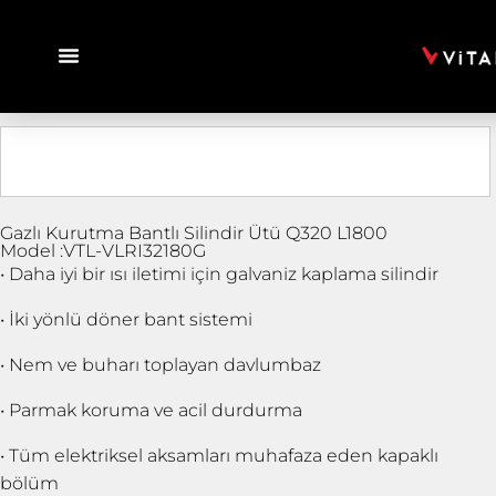
Gazlı Kurutma Bantlı Silindir Ütü Q320 L1800
Model :VTL-VLRI32180G
• Daha iyi bir ısı iletimi için galvaniz kaplama silindir
• İki yönlü döner bant sistemi
• Nem ve buharı toplayan davlumbaz
• Parmak koruma ve acil durdurma
• Tüm elektriksel aksamları muhafaza eden kapaklı
bölüm